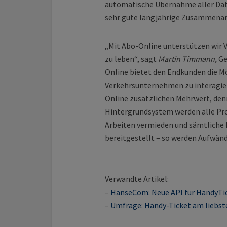
automatische Übernahme aller Date
sehr gute langjährige Zusammena
„Mit Abo-Online unterstützen wir 
zu leben“, sagt
Martin Timmann,
Ge
Online bietet den Endkunden die Mö
Verkehrsunternehmen zu interagie
Online zusätzlichen Mehrwert, denn
Hintergrundsystem werden alle Pro
Arbeiten vermieden und sämtliche I
bereitgestellt – so werden Aufwänd
Verwandte Artikel:
–
HanseCom: Neue API für HandyTic
–
Umfrage: Handy-Ticket am liebst