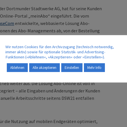
er Dortmunder Stadtwerke AG, hat für seine Kunden
 Online-Portal „meinAbo“ eingeführt. Die vom
nseCom
entwickelte, webbasierte Lösung Abo-
tionen des Abo-Managements ab, von der Bestellung
Verlustmeldung bis zur Eingabe von Kontakt- und
damit nicht mehr ein Servicecenter oder eine
Wir nutzen Cookies für den Archivzugang (technisch notwendig,
immer aktiv) sowie für optionale Statistik- und Advertising-
 können ihr Abo rund um die Uhr bequem von zuhause
Funktionen (»Ablehnen«, »Akzeptieren« oder »Einstellen«).
Ablehnen
Alle akzeptieren
Einstellen
Mehr Info
skanäle und baut seinen Service durch einen
eb weiter aus. Die Lösung Abo-Online ist voll in
tegriert – alle Eingaben und Änderungen der Kunden
Manuelle Arbeitsschritte seitens DSW21 entfallen
für die Nutzung auf mobilen Endgeräten optimiert,