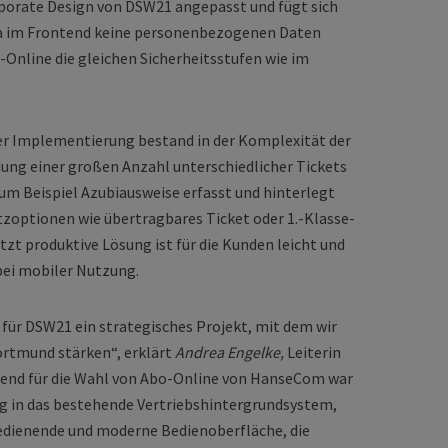
porate Design von DSW21 angepasst und fügt sich
 Da im Frontend keine personenbezogenen Daten
-Online die gleichen Sicherheitsstufen wie im
er Implementierung bestand in der Komplexität der
ung einer großen Anzahl unterschiedlicher Tickets
m Beispiel Azubiausweise erfasst und hinterlegt
tzoptionen wie übertragbares Ticket oder 1.-Klasse-
tzt produktive Lösung ist für die Kunden leicht und
 bei mobiler Nutzung.
 für DSW21 ein strategisches Projekt, mit dem wir
rtmund stärken“, erklärt
Andrea Engelke,
Leiterin
bend für die Wahl von Abo-Online von HanseCom war
ng in das bestehende Vertriebshintergrundsystem,
bedienende und moderne Bedienoberfläche, die