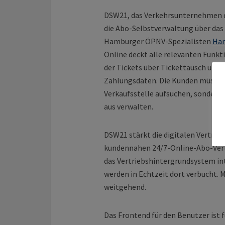
DSW21, das Verkehrsunternehmen d
die Abo-Selbstverwaltung über das
Hamburger ÖPNV-Spezialisten
Ha
Online deckt alle relevanten Funk
der Tickets über Tickettausch und 
Zahlungsdaten. Die Kunden müssen 
Verkaufsstelle aufsuchen, sondern
aus verwalten.
DSW21 stärkt die digitalen Vertrieb
kundennahen 24/7-Online-Abo-Vertri
das Vertriebshintergrundsystem in
werden in Echtzeit dort verbucht. 
weitgehend.
Das Frontend für den Benutzer ist 