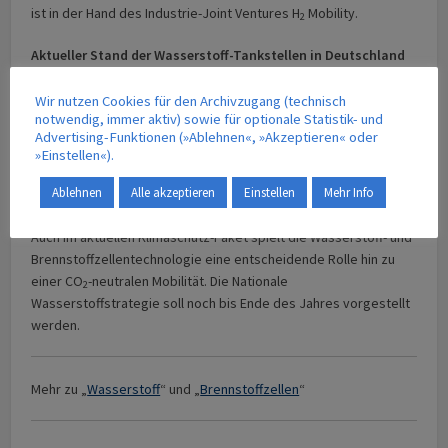
ist in der Hand des Industrie-Joint Ventures H
Mobility.
2
Aktueller Stand der Wasserstoff-Tankstellen in Deutschland
(Oktober 2019):
Wir nutzen Cookies für den Archivzugang (technisch
75 in Betrieb
notwendig, immer aktiv) sowie für optionale Statistik- und
Advertising-Funktionen (»Ablehnen«, »Akzeptieren« oder
6 Fertiggestellt
»Einstellen«).
3 in Genehmigung
15 in Planung
Ablehnen
Alle akzeptieren
Einstellen
Mehr Info
Auch im aktuellen Klimaschutz-Paket spielt die Wasserstoff- und
Brennstoffzellentechnologie eine entscheidende Rolle hin zu
einer CO
-neutralen Mobilität. Die Nationale
2
Wasserstoffstrategie soll noch bis Ende des Jahres vorgestellt
werden.
Mehr zu „
Wasserstoff
“ und „
Brennstoffzellen
“