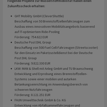
Folgende Projekte zur Wasserstoffmobilität haben einen
Zukunftsscheck erhalten:
GHT Mobility GmbH (CleverShuttle)
Beschaffung von 50 Brennstoffzellenfahrzeugen zum
Ausbau eines innovativen Mobilitätsangebots basierend
auf IT-optimiertem Ride-Pooling
Förderung: 754.622 EUR
Deutsche Post DHL Group
Beschaffung von 500 Fuel Cell-Fahrzeugen (Streetscooter)
für den Einsatz im Paketzustelldienst bei der Deutsche
Post DHL Group
Förderung: 9.822.330 EUR
LKW: MAN & Shell mit Anleg GmbH und TU Braunschweig
Entwicklung und Erprobung eines Brennstoffzellen-
Systems sowie einer mobilen und autarken
Betankungseinrichtung im Anwendungsbereich von
schweren Nutzfahrzeugen
Förderung: 8.121.251 EUR
FAUN Umwelttechnik GmbH & Co. KG
Entwicklung von Abfallsammelfahrzeugen und