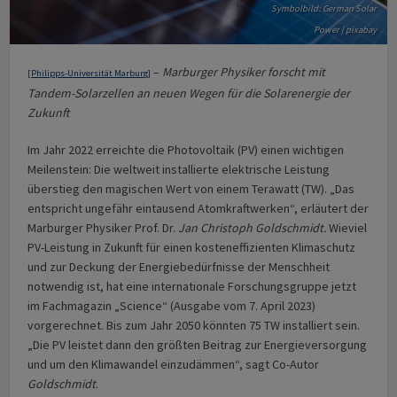
Symbolbild: German Solar
Power | pixabay
–
Marburger Physiker forscht mit
[
Philipps-Universität Marburg
]
Tandem-Solarzellen an neuen Wegen für die Solarenergie der
Zukunft
Im Jahr 2022 erreichte die Photovoltaik (PV) einen wichtigen
Meilenstein: Die weltweit installierte elektrische Leistung
überstieg den magischen Wert von einem Terawatt (TW). „Das
entspricht ungefähr eintausend Atomkraftwerken“, erläutert der
Marburger Physiker Prof. Dr.
Jan Christoph Goldschmidt.
Wieviel
PV-Leistung in Zukunft für einen kosten­effizienten Klimaschutz
und zur Deckung der Energiebedürfnisse der Menschheit
notwendig ist, hat eine internationale Forschungsgruppe jetzt
im Fachmagazin „Science“ (Ausgabe vom 7. April 2023)
vorgerechnet. Bis zum Jahr 2050 könnten 75 TW installiert sein.
„Die PV leistet dann den größten Beitrag zur Energieversorgung
und um den Klimawandel einzudämmen“, sagt Co-Autor
Goldschmidt
.