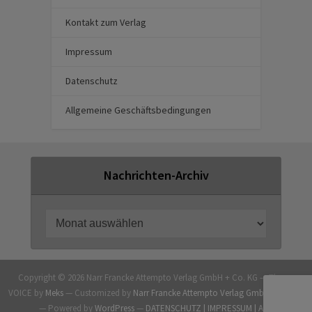
Kontakt zum Verlag
Impressum
Datenschutz
Allgemeine Geschäftsbedingungen
Nachrichten-Archiv
Copyright © 2026 Narr Francke Attempto Verlag GmbH + Co. KG — Theme
VOICE by
Meks
— Customized by
Narr Francke Attempto Verlag GmbH + Co. KG
— Powered by
WordPress
—
DATENSCHUTZ |
IMPRESSUM |
AGB