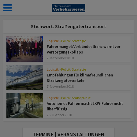
Stichwort: Straßengütertransport
Logistik
•
Politik: Strategie
Fahrermangel: Verbändeallianz warnt vor
Versorgungskollaps
7. Dezember 2018
Logistik
•
Politik: Strategie
Empfehlungen für klimafreundlichen
Straßengüterverkehr
7. November 2018
Logistik
•
Politik: Standpunkt
Autonomes Fahren macht LKW-Fahrer nicht
überflüssig
26. Oktober 2018
TERMINE | VERANSTALTUNGEN