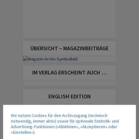
ÜBERSICHT – MAGAZINBEITRÄGE
IM VERLAG ERSCHEINT AUCH …
ENGLISH EDITION
Wir nutzen Cookies für den Archivzugang (technisch
notwendig, immer aktiv) sowie für optionale Statistik- und
Advertising-Funktionen (»Ablehnen«, »Akzeptieren« oder
»Einstellen«).