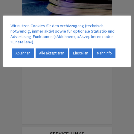
Wir nutzen Cookies für den Archivzugang (technisch
notwendig, immer aktiv) sowie für optionale Statistik- und
IM VERLAG ERSCHEINT AUCH …
Advertising-Funktionen (»Ablehnen«, »Akzeptieren« oder
»Einstellen«).
Ablehnen
Alle akzeptieren
Einstellen
Mehr Info
ENGLISH EDITION
SERVICE-LINKS