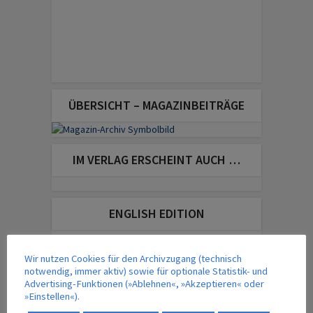
ÜBERSICHT – MAGAZINBEITRÄGE
IM VERLAG ERSCHEINT AUCH …
ENGLISH EDITION
Wir nutzen Cookies für den Archivzugang (technisch
notwendig, immer aktiv) sowie für optionale Statistik- und
Advertising-Funktionen (»Ablehnen«, »Akzeptieren« oder
»Einstellen«).