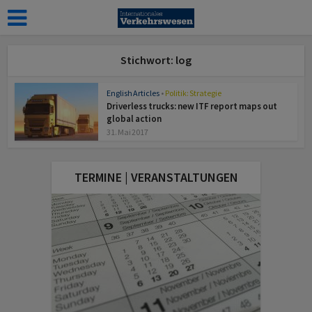
Stichwort: log
English Articles
•
Politik: Strategie
Driverless trucks: new ITF report maps out
global action
31. Mai 2017
TERMINE | VERANSTALTUNGEN