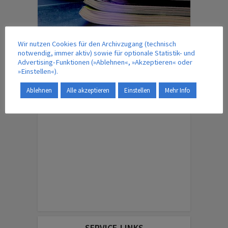
Wir nutzen Cookies für den Archivzugang (technisch
notwendig, immer aktiv) sowie für optionale Statistik- und
IM VERLAG ERSCHEINT AUCH …
Advertising-Funktionen (»Ablehnen«, »Akzeptieren« oder
»Einstellen«).
Ablehnen
Alle akzeptieren
Einstellen
Mehr Info
ENGLISH EDITION
SERVICE-LINKS