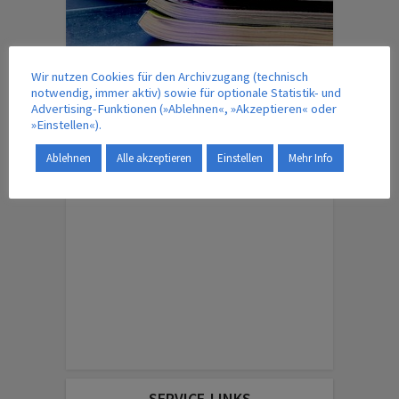
Wir nutzen Cookies für den Archivzugang (technisch
notwendig, immer aktiv) sowie für optionale Statistik- und
IM VERLAG ERSCHEINT AUCH …
Advertising-Funktionen (»Ablehnen«, »Akzeptieren« oder
»Einstellen«).
Ablehnen
Alle akzeptieren
Einstellen
Mehr Info
ENGLISH EDITION
SERVICE-LINKS