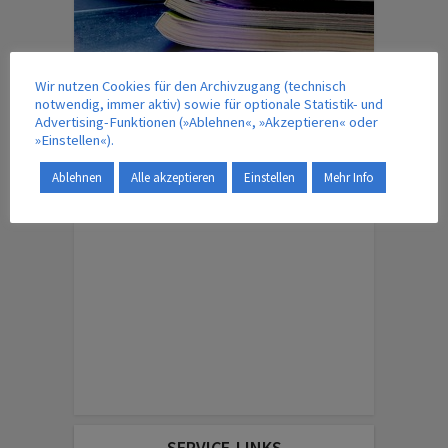
Wir nutzen Cookies für den Archivzugang (technisch
notwendig, immer aktiv) sowie für optionale Statistik- und
IM VERLAG ERSCHEINT AUCH …
Advertising-Funktionen (»Ablehnen«, »Akzeptieren« oder
»Einstellen«).
Ablehnen
Alle akzeptieren
Einstellen
Mehr Info
ENGLISH EDITION
SERVICE-LINKS