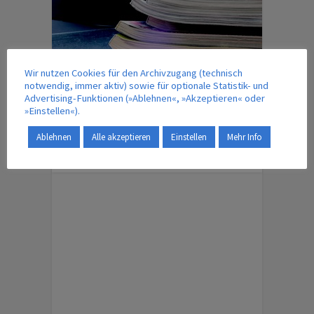
Wir nutzen Cookies für den Archivzugang (technisch
notwendig, immer aktiv) sowie für optionale Statistik- und
Advertising-Funktionen (»Ablehnen«, »Akzeptieren« oder
IM VERLAG ERSCHEINT AUCH …
»Einstellen«).
Ablehnen
Alle akzeptieren
Einstellen
Mehr Info
ENGLISH EDITION