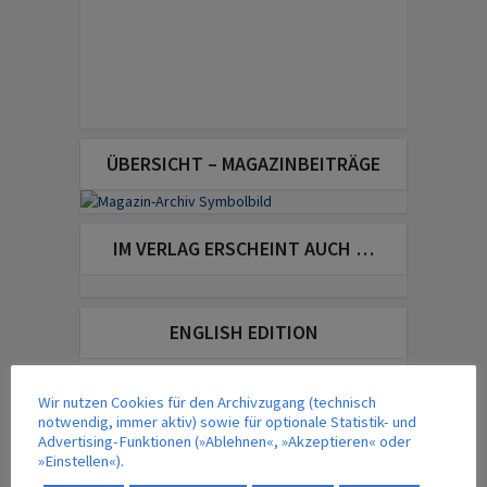
ÜBERSICHT – MAGAZINBEITRÄGE
IM VERLAG ERSCHEINT AUCH …
ENGLISH EDITION
Wir nutzen Cookies für den Archivzugang (technisch
notwendig, immer aktiv) sowie für optionale Statistik- und
Advertising-Funktionen (»Ablehnen«, »Akzeptieren« oder
»Einstellen«).