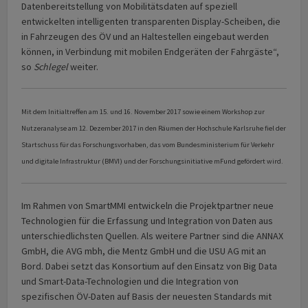
Datenbereitstellung von Mobilitätsdaten auf speziell
entwickelten intelligenten transparenten Display-Scheiben, die
in Fahrzeugen des ÖV und an Haltestellen eingebaut werden
können, in Verbindung mit mobilen Endgeräten der Fahrgäste“,
so
Schlegel
weiter.
Mit dem Initialtreffen am 15. und 16. November 2017 sowie einem Workshop zur
Nutzeranalyse am 12. Dezember 2017 in den Räumen der Hochschule Karlsruhe fiel der
Startschuss für das Forschungsvorhaben, das vom Bundesministerium für Verkehr
und digitale Infrastruktur (BMVI) und der Forschungsinitiative mFund gefördert wird.
Im Rahmen von SmartMMI entwickeln die Projektpartner neue
Technologien für die Erfassung und Integration von Daten aus
unterschiedlichsten Quellen. Als weitere Partner sind die ANNAX
GmbH, die AVG mbh, die Mentz GmbH und die USU AG mit an
Bord. Dabei setzt das Konsortium auf den Einsatz von Big Data
und Smart-Data-Technologien und die Integration von
spezifischen ÖV-Daten auf Basis der neuesten Standards mit