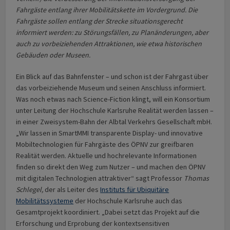
Fahrgäste entlang ihrer Mobilitätskette im Vordergrund. Die
Fahrgäste sollen entlang der Strecke situationsgerecht
informiert werden: zu Störungsfällen, zu Planänderungen, aber
auch zu vorbeiziehenden Attraktionen, wie etwa historischen
Gebäuden oder Museen.
Ein Blick auf das Bahnfenster – und schon ist der Fahrgast über
das vorbeiziehende Museum und seinen Anschluss informiert.
Was noch etwas nach Science-Fiction klingt, will ein Konsortium
unter Leitung der Hochschule Karlsruhe Realität werden lassen –
in einer Zweisystem-Bahn der Albtal Verkehrs Gesellschaft mbH.
„Wir lassen in SmartMMI transparente Display- und innovative
Mobiltechnologien für Fahrgäste des ÖPNV zur greifbaren
Realität werden. Aktuelle und hochrelevante Informationen
finden so direkt den Weg zum Nutzer – und machen den ÖPNV
mit digitalen Technologien attraktiver“ sagt Professor
Thomas
Schlegel,
der als Leiter des
Instituts für Ubiquitäre
Mobilitätssysteme
der Hochschule Karlsruhe auch das
Gesamtprojekt koordiniert. „Dabei setzt das Projekt auf die
Erforschung und Erprobung der kontextsensitiven