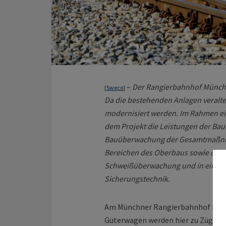
–
Der Rangierbahnhof Münche
[
Sweco
]
Da die bestehenden Anlagen veraltet
modernisiert werden. Im Rahmen e
dem Projekt die Leistungen der Bau
Bauüberwachung der Gesamtmaßnah
Bereichen des Oberbaus sowie des k
Schweißüberwachung und in einem 
Sicherungstechnik.
Am Münchner Rangierbahnhof finde
Güterwagen werden hier zu Zügen 