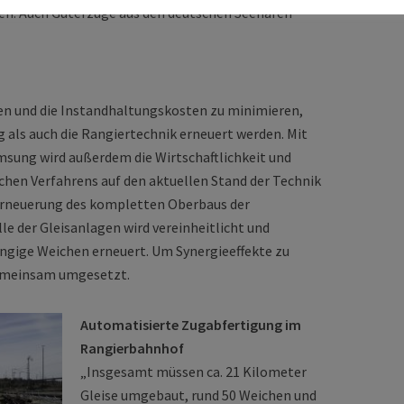
ien. Auch Güterzüge aus den deutschen Seehäfen
len und die Instandhaltungskosten zu minimieren,
 als auch die Rangiertechnik erneuert werden. Mit
msung wird außerdem die Wirtschaftlichkeit und
schen Verfahrens auf den aktuellen Stand der Technik
e Erneuerung des kompletten Oberbaus der
le der Gleisanlagen wird vereinheitlicht und
ngige Weichen erneuert. Um Synergieeffekte zu
emeinsam umgesetzt.
Automatisierte Zugabfertigung im
Rangierbahnhof
„Insgesamt müssen ca. 21 Kilometer
Gleise umgebaut, rund 50 Weichen und