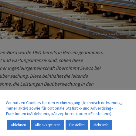
© Christian Leisch, Sweco Gmb
n-Nord wurde 1991 bereits in Betrieb genommen.
 und wartungsintensiv sind, sollen diese
iner Ingenieurgemeinschaft übernimmt Sweco bei
überwachung. Diese beinhaltet die leitende
me, die Leistungen Bauüberwachung in den
onstruktiven Ingenieurbaus, die
anderen Los die Bauüberwachung der Leit- und
Wir nutzen Cookies für den Archivzugang (technisch notwendig,
immer aktiv) sowie für optionale Statistik- und Advertising-
Funktionen (»Ablehnen«, »Akzeptieren« oder »Einstellen«).
t der Güterwagenumschlag für Südbayern statt. Die
Ablehnen
Alle akzeptieren
Einstellen
Mehr Info
zusammengestellt und fahren anschließend unter