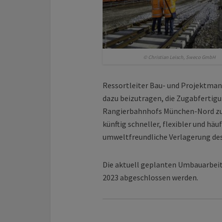
© Christian Leisch, Sweco GmbH
Ressortleiter Bau- und Projektman
dazu beizutragen, die Zugabfertigu
Rangierbahnhofs München-Nord zu s
künftig schneller, flexibler und hä
umwelt­freundliche Verlagerung des 
Die aktuell geplanten Umbauarbe
2023 abgeschlossen werden.