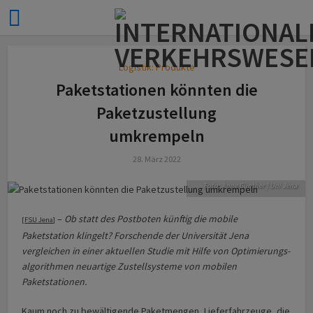
Logistik: Produkte
Paketstationen könnten die
Paketzustellung
Zukünftig könnten
umkrempeln
mobile Paketstationen
die Zustellung von
28. März 2022
Paketen übernehmen.
Foto: Anne Günther | Uni Jena
–
Ob statt des Postboten künftig die mobile
[
FSU Jena
]
Paketstation klingelt? Forschende der Universität Jena
vergleichen in einer aktuellen Studie mit Hilfe von Optimierungs­
algorithmen neuartige Zustellsysteme von mobilen
Paketstationen.
Kaum noch zu bewältigende Paketmengen, Lieferfahrzeuge, die