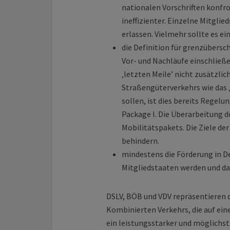
nationalen Vorschriften konfro
ineffizienter. Einzelne Mitgli
erlassen. Vielmehr sollte es e
die Definition für grenzübersc
Vor- und Nachläufe einschließ
‚letzten Meile’ nicht zusätzli
Straßengüterverkehrs wie das
sollen, ist dies bereits Rege
Package I. Die Überarbeitung d
Mobilitätspakets. Die Ziele de
behindern.
mindestens die Förderung in D
Mitgliedstaaten werden und dar
DSLV, BÖB und VDV repräsentieren 
Kombinierten Verkehrs, die auf ei
ein leistungsstarker und möglichst