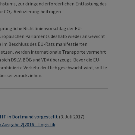
stums, zur dringend erforderlichen Entlastung des
ur CO
-Reduzierung beitragen.
2
prüngliche Richtlinienvorschlag der EU-
uropäischen Parlaments deshalb wieder an Gewicht
e im Beschluss des EU-Rats manifestierten
setzen, werden internationale Transporte vermehrt
n sich DSLV, BÖB und VDV überzeugt. Bevor die EU-
ombinierte Verkehr deutlich geschwächt wird, sollte
 besser zurückziehen.
 IT in Dortmund vorgestellt
(3. Juli 2017)
 Ausgabe 2|2016 – Logistik