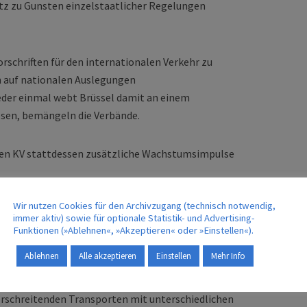
tz zu Gunsten einzelstaatlicher Regelungen
orschriften für den internationalen Verkehr zu
n auf nationalen Auslegungen
eder einmal webt Brüssel damit an einem
ösen, bemängeln die Verbände.
en KV stattdessen zusätzliche Wachstumsimpulse
Wir nutzen Cookies für den Archivzugang (technisch notwendig,
genes geeignetes Terminal“ in allen Staaten
immer aktiv) sowie für optionale Statistik- und Advertising-
n, die sich statisch lediglich am
Vorhandensein
eines
Funktionen (»Ablehnen«, »Akzeptieren« oder »Einstellen«).
 entsprechende Geeignetheit für einen spezifischen
Ablehnen
Alle akzeptieren
Einstellen
Mehr Info
es in einigen EU Mitgliedstaaten heute bereits der
erkehre unberechenbar oder gleich unrentabel. KV-
rschreitenden Transporten mit unterschiedlichen