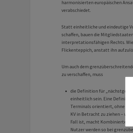
harmonisierten europäischen Ansa
verabschiedet.
Statt einheitliche und eindeutige V
schaffen, bauen die Mitgliedstaate
interpretationsfähigen Rechts. Wi
Flickenteppich, anstatt ihn aufzul
Um auch dem grenzüberschreitend
zu verschaffen, muss
die Definition für „nächstgele
einheitlich sein. Eine Definitio
Terminals orientiert, ohne die
KV in Betracht zu ziehen – wie 
Fall ist, macht Kombinierte V
Nutzer werden so bei grenzübe