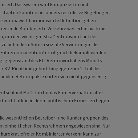
ntiert. Das System wird komplizierter und
edsstaaten könnten besonders restriktive Regelungen
ine europaweit harmonisierte Definition geben.
hreitende Kombinierte Verkehre weiterhin auch die
en, um den wichtigen Straßentransport auf der
ch zu behindern. Sofern soziale Verwerfungen des
 ‚Fahrernomadentum‘ erfolgreich bekämpft werden
lungsgegenstand des EU-Reformvorhabens Mobilty
er KV-Richtlinie gehört hingegen zum 2. Teil des
r beiden Reformpakte dürfen sich nicht gegenseitig
eutschland Maßstab für das Förderverhalten aller
f nicht allein in deren politischem Ermessen liegen.
die wesentlichen Betreiber- und Kundengruppen des
nen einheitlichen Rechtsrahmen angewiesen sind. Nur
 bürokratiefreier Kombinierter Verkehr kann zur