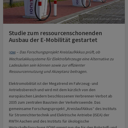
Symbolbild: Andreas | pixabay
Studie zum ressourcenschonenden
Ausbau der E-Mobilität gestartet
–
Das Forschungsprojekt KreislaufAkkus prüft, ob
[
IÖW
]
Wechselakkusysteme für Elektrofahrzeuge eine Alternative zu
Ladesäulen sein können sowie zur effizienter
Ressourcennutzung und Akzeptanz beitragen.
Elektromobilität ist der Megatrend im Fahrzeug- und
Antriebsbereich und wird mit dem kürzlich von den
europäischen Ländern beschlossenen Verbrenner-Verbot ab
2035 zum zentralen Baustein der Verkehrswende. Das
gemeinsame Forschungsprojekt „KreislaufAkkus“ des Instituts
für Stromrichtertechnik und Elektrische Antriebe (ISEA) der
RWTH Aachen und des Instituts für ökologische
Wirtschaftsforschung (IÖW) nimmt nun die für den Rohstoff- und