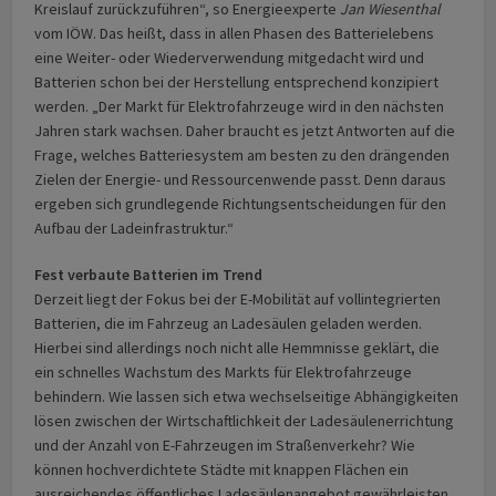
Kreislauf zurückzuführen“, so Energieexperte
Jan Wiesenthal
vom IÖW. Das heißt, dass in allen Phasen des Batterie­lebens
eine Weiter- oder Wiederverwendung mitgedacht wird und
Batterien schon bei der Herstellung entsprechend konzipiert
werden. „Der Markt für Elektrofahrzeuge wird in den nächsten
Jahren stark wachsen. Daher braucht es jetzt Antworten auf die
Frage, welches Batteriesystem am besten zu den drängenden
Zielen der Energie- und Ressourcen­wende passt. Denn daraus
ergeben sich grundlegende Richtungs­entscheid­ungen für den
Aufbau der Ladeinfrastruktur.“
Fest verbaute Batterien im Trend
Derzeit liegt der Fokus bei der E-Mobilität auf vollintegrierten
Batterien, die im Fahrzeug an Ladesäulen geladen werden.
Hierbei sind allerdings noch nicht alle Hemmnisse geklärt, die
ein schnelles Wachstum des Markts für Elektrofahrzeuge
behindern. Wie lassen sich etwa wechselseitige Abhängigkeiten
lösen zwischen der Wirtschaftlichkeit der Ladesäulen­errichtung
und der Anzahl von E-Fahrzeugen im Straßenverkehr? Wie
können hochverdichtete Städte mit knappen Flächen ein
ausreichendes öffentliches Ladesäulen­angebot gewährleisten,