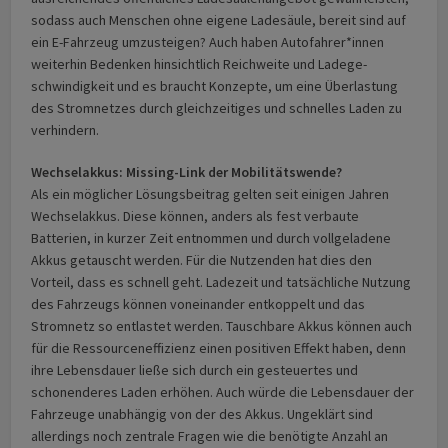
sodass auch Menschen ohne eigene Ladesäule, bereit sind auf
ein E-Fahrzeug umzusteigen? Auch haben Autofahrer*innen
weiterhin Bedenken hinsichtlich Reichweite und Lade­ge­
schwindigkeit und es braucht Konzepte, um eine Überlastung
des Stromnetzes durch gleichzeitiges und schnelles Laden zu
verhindern.
Wechselakkus: Missing-Link der Mobilitätswende?
Als ein möglicher Lösungsbeitrag gelten seit einigen Jahren
Wechselakkus. Diese können, anders als fest verbaute
Batterien, in kurzer Zeit entnommen und durch vollgeladene
Akkus getauscht werden. Für die Nutzenden hat dies den
Vorteil, dass es schnell geht. Ladezeit und tatsächliche Nutzung
des Fahrzeugs können voneinander entkoppelt und das
Stromnetz so entlastet werden. Tauschbare Akkus können auch
für die Ressourcen­effizienz einen positiven Effekt haben, denn
ihre Lebensdauer ließe sich durch ein gesteuertes und
schonenderes Laden erhöhen. Auch würde die Lebensdauer der
Fahrzeuge unabhängig von der des Akkus. Ungeklärt sind
allerdings noch zentrale Fragen wie die benötigte Anzahl an