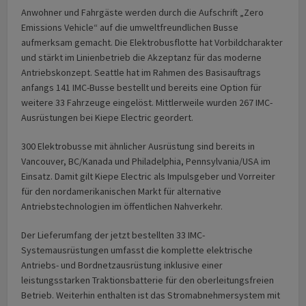
Anwohner und Fahrgäste werden durch die Aufschrift „Zero
Emissions Vehicle“ auf die umweltfreundlichen Busse
aufmerksam gemacht. Die Elektrobusflotte hat Vorbildcharakter
und stärkt im Linienbetrieb die Akzeptanz für das moderne
Antriebskonzept. Seattle hat im Rahmen des Basisauftrags
anfangs 141 IMC-Busse bestellt und bereits eine Option für
weitere 33 Fahrzeuge eingelöst. Mittlerweile wurden 267 IMC-
Ausrüstungen bei Kiepe Electric geordert.
300 Elektrobusse mit ähnlicher Ausrüstung sind bereits in
Vancouver, BC/Kanada und Philadelphia, Pennsylvania/USA im
Einsatz. Damit gilt Kiepe Electric als Impulsgeber und Vorreiter
für den nordamerikanischen Markt für alternative
Antriebstechnologien im öffentlichen Nahverkehr.
Der Lieferumfang der jetzt bestellten 33 IMC-
Systemausrüstungen umfasst die komplette elektrische
Antriebs- und Bordnetzausrüstung inklusive einer
leistungsstarken Traktionsbatterie für den oberleitungsfreien
Betrieb. Weiterhin enthalten ist das Stromabnehmersystem mit