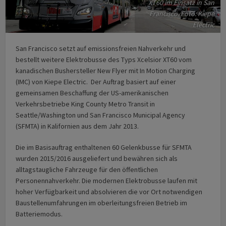
XT60 im Einsatz in San
Francisco. Foto: Kiepe
Electric
San Francisco setzt auf emissionsfreien Nahverkehr und
bestellt weitere Elektrobusse des Typs Xcelsior XT60 vom
kanadischen Bushersteller New Flyer mit In Motion Charging
(IMC) von Kiepe Electric. Der Auftrag basiert auf einer
gemeinsamen Beschaffung der US-amerikanischen
Verkehrsbetriebe King County Metro Transit in
Seattle/Washington und San Francisco Municipal Agency
(SFMTA) in Kalifornien aus dem Jahr 2013.
Die im Basisauftrag enthaltenen 60 Gelenkbusse für SFMTA
wurden 2015/2016 ausgeliefert und bewähren sich als
alltagstaugliche Fahrzeuge für den öffentlichen
Personennahverkehr. Die modernen Elektrobusse laufen mit
hoher Verfügbarkeit und absolvieren die vor Ort notwendigen
Baustellenumfahrungen im oberleitungsfreien Betrieb im
Batteriemodus.