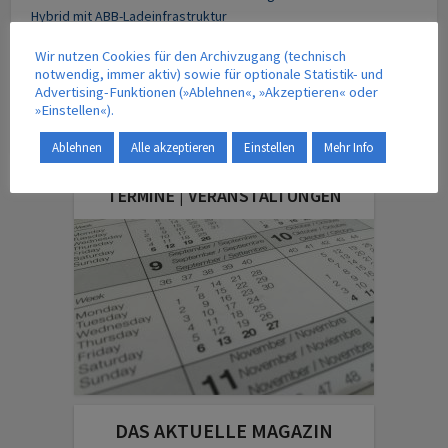
Hybrid mit ABB-Ladeinfrastruktur
Wir nutzen Cookies für den Archivzugang (technisch
notwendig, immer aktiv) sowie für optionale Statistik- und
Advertising-Funktionen (»Ablehnen«, »Akzeptieren« oder
E-Mobilität
Elektrofahrzeuge
IMC
In Motion Charging
»Einstellen«).
Kiepe Electric
Nahverkehr
ÖPNV
San Francisco
Ablehnen
Alle akzeptieren
Einstellen
Mehr Info
TERMINE | VERANSTALTUNGEN
DAS AKTUELLE MAGAZIN