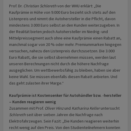
Prof. Dr.
Christian Schlereth
von der WHU erklärt: „Die
Kaufprämie in Höhe von 9.000 Euro bezieht sich stets auf den
Listenpreis und nimmt die Autohersteller in die Pflicht, davon
mindestens 3.000 Euro selbst an den Kunden weiterzugeben. In
der Realität bieten jedoch Autohersteller im Niedrig- und
Mittelpreissegment auch ohne eine Kaufprämie einen Rabatt an,
manchmal sogar von 20 % oder mehr. Premiummarken hingegen
versuchen, nahezu den Listenpreis durchzusetzen. Die 3.000
Euro Rabatt, die sie selbst übernehmen müssen, werden laut
unseren Berechnungen nicht durch die höhere Nachfrage
ausgeglichen. Um wettbewerbsfähig zu bleiben, haben sie aber
keine Wahl. Sie müssen ebenfalls diesen Rabatt anbieten. Und
das geht zulasten ihrer Marge.“
Kaufprämie ist Kostensenker für Autohändler bzw. -hersteller
– Kunden reagieren wenig
Zusammen mit Prof.
Oliver Hinz
und
Katharina Keller
untersucht
Schlereth
seit über sieben Jahren die Nachfrage nach
Elektrofahrzeugen. Sein Fazit: „Die Kunden reagieren weiterhin
recht wenig auf den Preis. Von den Studienteilnehmern konnten