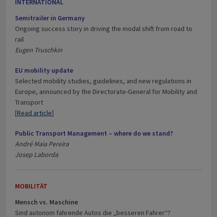
INTERNATIONAL
Semi­trailer in Germany
Ongoing success story in driving the modal shift from road to
rail
Eugen Truschkin
EU mobility update
Selected mobility studies, guidelines, and new regulations in
Europe, announced by the Directorate-General for Mobility and
Transport
[
Read article
]
Public Transport Management – where do we stand?
André Maia Pereira
Josep Laborda
MOBILITÄT
Mensch vs. Maschine
Sind autonom fahrende Autos die „besseren Fahrer“?