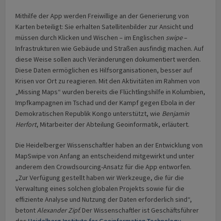
Mithilfe der App werden Freiwillige an der Generierung von
Karten beteiligt: Sie erhalten Satellitenbilder zur Ansicht und
müssen durch Klicken und Wischen – im Englischen
swipe
–
Infrastrukturen wie Gebäude und Straßen ausfindig machen. Auf
diese Weise sollen auch Veränderungen dokumentiert werden.
Diese Daten ermöglichen es Hilfsorganisationen, besser auf
Krisen vor Ort zu reagieren. Mit den Aktivitäten im Rahmen von
„Missing Maps“ wurden bereits die Flüchtlingshilfe in Kolumbien,
Impfkampagnen im Tschad und der Kampf gegen Ebola in der
Demokratischen Republik Kongo unterstützt, wie
Benjamin
Herfort
, Mitarbeiter der Abteilung Geoinformatik, erläutert.
Die Heidelberger Wissenschaftler haben an der Entwicklung von
MapSwipe von Anfang an entscheidend mitgewirkt und unter
anderem den Crowdsourcing-Ansatz für die App entworfen.
„Zur Verfügung gestellt haben wir Werkzeuge, die für die
Verwaltung eines solchen globalen Projekts sowie für die
effiziente Analyse und Nutzung der Daten erforderlich sind“,
betont
Alexander Zipf.
Der Wissenschaftler ist Geschäftsführer
des
Heidelberg Institute for Geoinformation Technology