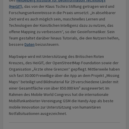
(HeiGIT)
, das von der Klaus Tschira Stiftung getragen wird und
Forschungserkenntnisse in die Praxis umsetzt. „In absehbarer
Zeit wird es auch möglich sein, maschinelles Lernen und
Technologien der Künstlichen Intelligenz dazu zu nutzen, das
offene Mapping zu verbessern“, so der Geoinformatiker. Sein
Team gestaltet darüber hinaus Tutorials, die den Nutzern helfen,
bessere
Daten
beizusteuern.
MapSwipe wird mit Unterstützung des Britischen Roten
Kreuzes, des HeiGIT, der OpenStreetMap Foundation sowie der
Organisation „Ärzte ohne Grenzen“ gepflegt. Mittlerweile haben
sich fast 30.000 Freiwillige über die App an dem Projekt „Missing
Maps“ beteiligt und Bildmaterial für 29 verschiedene Länder mit
einer Gesamtfläche von über 850.000 km² ausgewertet. Im
Rahmen des Mobile World Congress hat die internationale
Mobilfunkanbieter-Vereinigung GSM die Handy-App als beste
mobile Innovation zur Unterstützung von humanitären
Notfallsituationen ausgezeichnet.