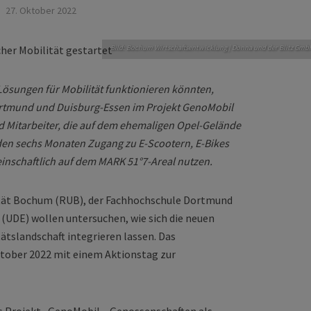
27. Oktober 2022
Bild: Bochum Wirtschaftsentwicklung | Donna und der Blitz Gmb
ösungen für Mobilität funktionieren könnten,
ortmund und Duisburg-Essen im Projekt GenoMobil
d Mitarbeiter, die auf dem ehemaligen Opel-Gelände
den sechs Monaten Zugang zu E-Scootern, E-Bikes
inschaftlich auf dem MARK 51°7-Areal nutzen.
ität Bochum (RUB), der Fachhochschule Dortmund
 (UDE) wollen untersuchen, wie sich die neuen
ätslandschaft integrieren lassen. Das
tober 2022 mit einem Aktionstag zur