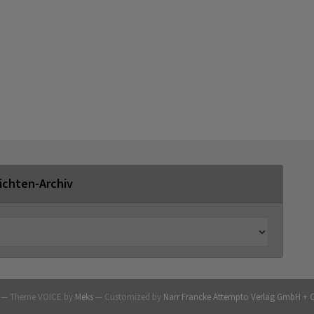
ichten-Archiv
G — Theme VOICE by
Meks
— Customized by
Narr Francke Attempto Verlag GmbH + 