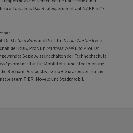
 tragen dazu bei, verschiedene Bausteine einer
ah zu erforschen. Das Realexperiment auf MARK 51°7
rtner
f. Dr.
Michael Roos
und Prof. Dr.
Nicola Werbeck
von
chaft der RUB, Prof. Dr.
Matthias Weiß
und Prof. Dr.
ngewandte Sozialwissenschaften der Fachhochschule
owsky
vom Institut für Mobilitäts- und Stadtplanung
 die Bochum Perspektive GmbH. Sie arbeiten für die
tleistern TIER, Movelo und Stadtmobil.