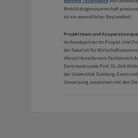
Mehrere Teilprojekte
von GenoMobil
Mobilitäts­genossenschaft praxisn
ist ein wesentlicher Bestandteil.
Projektteam und Kooperationspa
Verbundpartner im Projekt sind Pro
der Fakultät für Wirtschaftswissens
Marcel Hunecke
vom Fachbereich A
Dortmund sowie Prof. Dr.
Dirk Witt
der Universität Duisburg-Essen und
Umsetzung zusammen mit den Diens