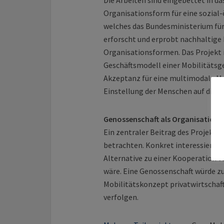
Die Arbeiten sind eingebettet in d
Organisationsform für eine sozial-
welches das Bundesministerium für
erforscht und erprobt nachhaltige
Organisationsformen. Das Projekt in
Geschäftsmodell einer Mobilitätsg
Akzeptanz für eine multimodale Mob
Einstellung der Menschen auf die 
Genossenschaft als Organisation
Ein zentraler Beitrag des Projekts 
betrachten. Konkret interessiert s
Alternative zu einer Kooperation 
wäre. Eine Genossenschaft würde z
Mobilitätskonzept privatwirtschaft
verfolgen.