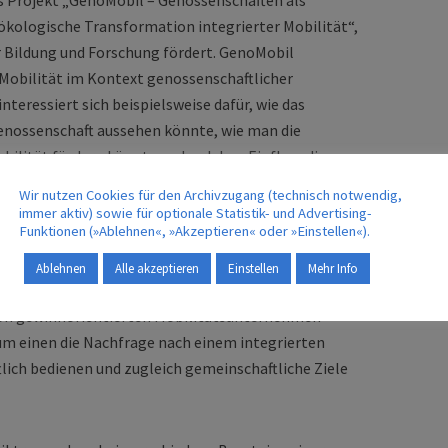
as Projekt „GenoMobil – Genossenschaften als
ökologische Transformation integrierter Mobilität“,
 Bildung und Forschung fördert. GenoMobil
 Mobilität im Kontext genossenschaftlicher
teressiert sich beispielsweise dafür, wie das
enossenschaft aussehen könnte, wie man die
ilität fördern könnte und welchen Einfluss die
Wahl der
Verkehrsmittel
hat.
Wir nutzen Cookies für den Archivzugang (technisch notwendig,
immer aktiv) sowie für optionale Statistik- und Advertising-
Funktionen (»Ablehnen«, »Akzeptieren« oder »Einstellen«).
sform
ist es, Governance-Fragen ganzheitlich zu
Ablehnen
Alle akzeptieren
Einstellen
Mehr Info
ich das Team dafür, ob eine Genossenschaft eine
von gewinnorientierten Mobilitätsunternehmen
um einen die Nachfrage nach einem integrierten
lich bedienen und zugleich gemeinschaftliche Ziele