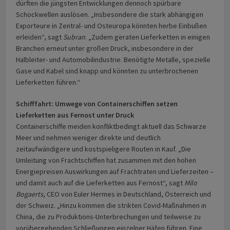
dürften die jüngsten Entwicklungen dennoch spürbare
Schockwellen auslösen. „Insbesondere die stark abhängigen
Exporteure in Zentral- und Osteuropa könnten herbe Einbußen
erleiden“, sagt
Subran
. „Zudem geraten Lieferketten in einigen
Branchen erneut unter großen Druck, insbesondere in der
Halbleiter- und Automobilindustrie. Benötigte Metalle, spezielle
Gase und Kabel sind knapp und könnten zu unterbrochenen
Lieferketten führen.“
Schifffahrt: Umwege von Containerschiffen setzen
Lieferketten aus Fernost unter Druck
Containerschiffe meiden konfliktbedingt aktuell das Schwarze
Meer und nehmen weniger direkte und deutlich
zeitaufwändigere und kostspieligere Routen in Kauf. „Die
Umleitung von Frachtschiffen hat zusammen mit den hohen
Energiepreisen Auswirkungen auf Frachtraten und Lieferzeiten –
und damit auch auf die Lieferketten aus Fernost“, sagt
Milo
Bogaerts
, CEO von Euler Hermes in Deutschland, Österreich und
der Schweiz. „Hinzu kommen die strikten Covid-Maßnahmen in
China, die zu Produktions-Unterbrechungen und teilweise zu
vorübergehenden Schließungen einzelner Häfen führen. Eine