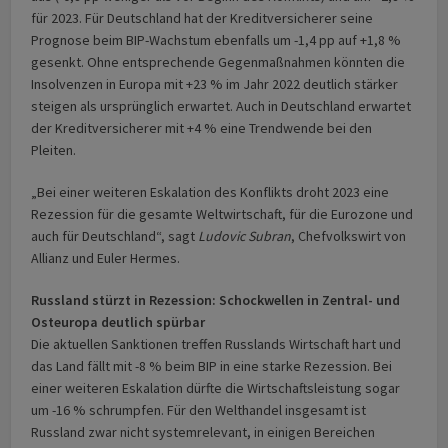
für 2023. Für Deutschland hat der Kreditversicherer seine
Prognose beim BIP-Wachstum ebenfalls um -1,4 pp auf +1,8 %
gesenkt. Ohne entsprechende Gegenmaßnahmen könnten die
Insolvenzen in Europa mit +23 % im Jahr 2022 deutlich stärker
steigen als ursprünglich erwartet. Auch in Deutschland erwartet
der Kreditversicherer mit +4 % eine Trendwende bei den
Pleiten.
„Bei einer weiteren Eskalation des Konflikts droht 2023 eine
Rezession für die gesamte Weltwirtschaft, für die Eurozone und
auch für Deutschland“, sagt
Ludovic Subran
, Chefvolkswirt von
Allianz und Euler Hermes.
Russland stürzt in Rezession: Schockwellen in Zentral- und
Osteuropa deutlich spürbar
Die aktuellen Sanktionen treffen Russlands Wirtschaft hart und
das Land fällt mit -8 % beim BIP in eine starke Rezession. Bei
einer weiteren Eskalation dürfte die Wirtschaftsleistung sogar
um -16 % schrumpfen. Für den Welthandel insgesamt ist
Russland zwar nicht systemrelevant, in einigen Bereichen