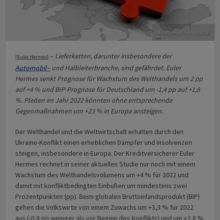
Mediamodifier pixabay
–
Lieferketten, darunter insbesondere der
[
Euler Hermes
]
Automobil
–
und Halbleiterbranche, sind gefährdet. Euler
Hermes senkt Prognose für Wachstum des Welthandels um 2 pp
auf +4 % und BIP-Prognose für Deutschland um -1,4 pp auf +1,8
%. Pleiten im Jahr 2022 könnten ohne entsprechende
Gegenmaßnahmen um +23 % in Europa ansteigen.
Der Welthandel und die Weltwirtschaft erhalten durch den
Ukraine-Konflikt einen erheblichen Dämpfer und Insolvenzen
steigen, insbesondere in Europa. Der Kreditversicherer Euler
Hermes rechnet in seiner aktuellen Studie nur noch mit einem
Wachstum des Welthandelsvolumens um +4 % für 2022 und
damit mit konfliktbedingten Einbußen um mindestens zwei
Prozentpunkten (pp). Beim globalen Bruttoinlandsprodukt (BIP)
gehen die Volkswirte von einem Zuwachs um +3,3 % für 2022
aus (-0,8 pp weniger als vor Beginn des Konflikts) und um +2,8 %