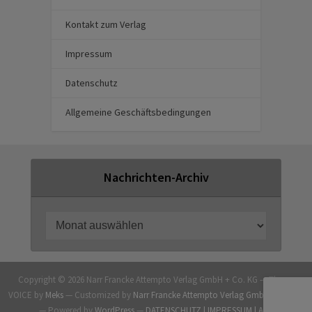
Kontakt zum Verlag
Impressum
Datenschutz
Allgemeine Geschäftsbedingungen
Nachrichten-Archiv
Copyright © 2026 Narr Francke Attempto Verlag GmbH + Co. KG — Theme
VOICE by
Meks
— Customized by
Narr Francke Attempto Verlag GmbH + Co. KG
— Powered by
WordPress
—
DATENSCHUTZ |
IMPRESSUM |
AGB