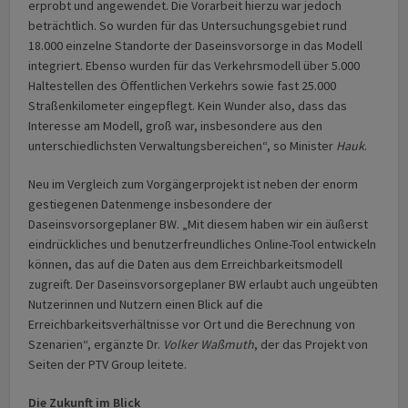
erprobt und angewendet. Die Vorarbeit hierzu war jedoch
beträchtlich. So wurden für das Untersuchungsgebiet rund
18.000 einzelne Standorte der Daseinsvorsorge in das Modell
integriert. Ebenso wurden für das Verkehrsmodell über 5.000
Haltestellen des Öffentlichen Verkehrs sowie fast 25.000
Straßenkilometer eingepflegt. Kein Wunder also, dass das
Interesse am Modell, groß war, insbesondere aus den
unterschiedlichsten Verwaltungsbereichen“, so Minister
Hauk
.
Neu im Vergleich zum Vorgängerprojekt ist neben der enorm
gestiegenen Datenmenge insbesondere der
Daseinsvorsorgeplaner BW. „Mit diesem haben wir ein äußerst
eindrückliches und benutzerfreundliches Online-Tool entwickeln
können, das auf die Daten aus dem Erreichbarkeitsmodell
zugreift. Der Daseinsvorsorgeplaner BW erlaubt auch ungeübten
Nutzerinnen und Nutzern einen Blick auf die
Erreichbarkeitsverhältnisse vor Ort und die Berechnung von
Szenarien“, ergänzte Dr.
Volker Waßmuth
, der das Projekt von
Seiten der PTV Group leitete.
Die Zukunft im Blick