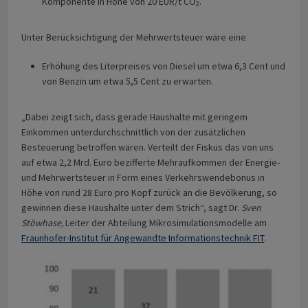
Komponente in Höhe von 20 EUR/t CO
.
2
Unter Berücksichtigung der Mehrwertsteuer wäre eine
Erhöhung des Literpreises von Diesel um etwa 6,3 Cent und
von Benzin um etwa 5,5 Cent zu erwarten.
„Dabei zeigt sich, dass gerade Haushalte mit geringem
Einkommen unterdurchschnittlich von der zusätzlichen
Besteuerung betroffen wären. Verteilt der Fiskus das von uns
auf etwa 2,2 Mrd. Euro bezifferte Mehraufkommen der Energie-
und Mehrwertsteuer in Form eines Verkehrswendebonus in
Höhe von rund 28 Euro pro Kopf zurück an die Bevölkerung, so
gewinnen diese Haushalte unter dem Strich“, sagt Dr.
Sven
Stöwhase,
Leiter der Abteilung Mikrosimulationsmodelle am
Fraunhofer-Institut für Angewandte Informationstechnik FIT
.