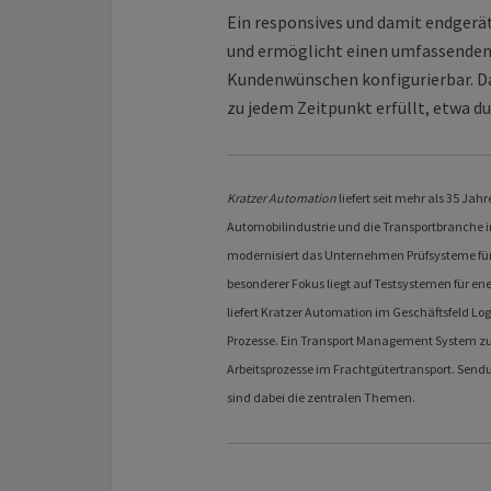
Ein responsives und damit endgerä
und ermöglicht einen umfassenden Ü
Kundenwünschen konfigurierbar. D
zu jedem Zeitpunkt erfüllt, etwa d
Kratzer Automation
liefert seit mehr als 35 Ja
Automobilindustrie und die Transportbranche in
modernisiert das Unternehmen Prüfsysteme für
besonderer Fokus liegt auf Testsystemen für e
liefert Kratzer Automation im Geschäftsfeld Log
Prozesse. Ein Transport Management System zur
Arbeitsprozesse im Frachtgütertransport. Sen
sind dabei die zentralen Themen.