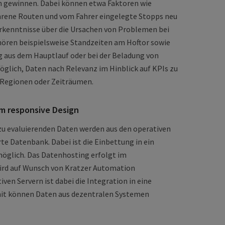
en gewinnen. Dabei können etwa Faktoren wie
ahrene Routen und vom Fahrer eingelegte Stopps neu
rkenntnisse über die Ursachen von Problemen bei
ören beispielsweise Standzeiten am Hoftor sowie
aus dem Hauptlauf oder bei der Beladung von
möglich, Daten nach Relevanz im Hinblick auf KPIs zu
 Regionen oder Zeiträumen.
im responsive Design
zu evaluierenden Daten werden aus den operativen
te Datenbank. Dabei ist die Einbettung in ein
glich. Das Datenhosting erfolgt im
rd auf Wunsch von Kratzer Automation
en Servern ist dabei die Integration in eine
mit können Daten aus dezentralen Systemen