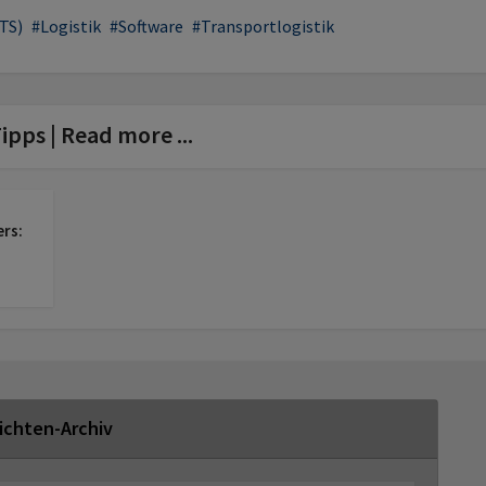
ITS)
Logistik
Software
Transportlogistik
ipps | Read more ...
ers:
ichten-Archiv