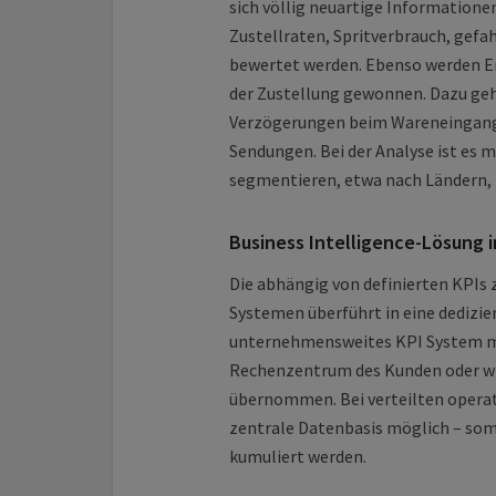
sich völlig neuartige Information
Zustellraten, Spritverbrauch, gef
bewertet werden. Ebenso werden E
der Zustellung gewonnen. Dazu geh
Verzögerungen beim Wareneingang 
Sendungen. Bei der Analyse ist es 
segmentieren, etwa nach Ländern,
Business Intelligence-Lösung 
Die abhängig von definierten KPIs 
Systemen überführt in eine dedizier
unternehmensweites KPI System mö
Rechenzentrum des Kunden oder wi
übernommen. Bei verteilten operativ
zentrale Datenbasis möglich – so
kumuliert werden.