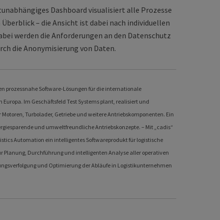
tunabhängiges Dashboard visualisiert alle Prozesse
berblick – die Ansicht ist dabei nach individuellen
abei werden die Anforderungen an den Datenschutz
urch die Anonymisierung von Daten.
hren prozessnahe Software-Lösungen für die internationale
 Europa. Im Geschäftsfeld Test Systems plant, realisiert und
 Motoren, Turbolader, Getriebe und weitere Antriebskomponenten. Ein
nergiesparende und umweltfreundliche Antriebskonzepte. – Mit „cadis“
istics Automation ein intelligentes Softwareprodukt für logistische
 Planung, Durchführung und intelligenten Analyse aller operativen
dungsverfolgung und Optimierung der Abläufe in Logistikunternehmen