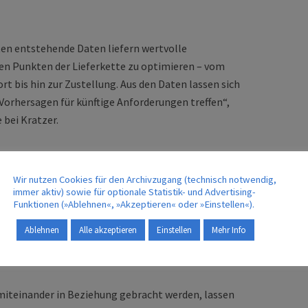
n entstehende Daten liefern wertvolle
en Punkten der Lieferkette zu optimieren – vom
t bis hin zur Zustellung. Aus den Daten lassen sich
Vorhersagen für künftige Anforderungen treffen“,
 bei Kratzer.
kette unterstützt Prozessoptimierung
Wir nutzen Cookies für den Archivzugang (technisch notwendig,
Business Intelligence-Lösung von Kratzer
immer aktiv) sowie für optionale Statistik- und Advertising-
ll-Ist-Analysen durchzuführen. Es wird erkennbar, wo
Funktionen (»Ablehnen«, »Akzeptieren« oder »Einstellen«).
nblick auf die jeweiligen Key Performance
Ablehnen
Alle akzeptieren
Einstellen
Mehr Info
ewickelt und Ressourcen besser genutzt werden
iteinander in Beziehung gebracht werden, lassen