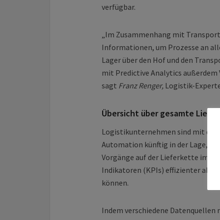
verfügbar.
„Im Zusammenhang mit Transporte
Informationen, um Prozesse an all
Lager über den Hof und den Transpor
mit Predictive Analytics außerdem 
sagt
Franz Renger,
Logistik-Experte
Übersicht über gesamte Liefer
Logistikunternehmen sind mit der 
Automation künftig in der Lage, So
Vorgänge auf der Lieferkette im Hi
Indikatoren (KPIs) effizienter abg
können.
Indem verschiedene Datenquellen m