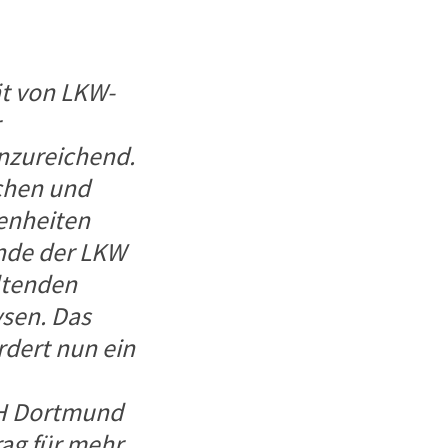
ät von LKW-
nzureichend.
chen und
enheiten
nde der LKW
ltenden
ysen. Das
dert nun ein
FH Dortmund
rag für mehr