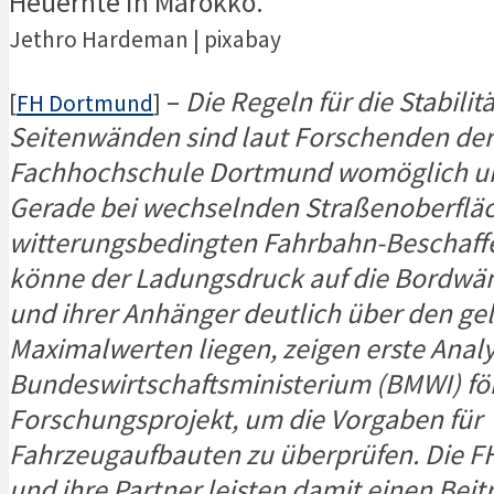
Heuernte in Marokko.
Jethro Hardeman | pixabay
–
Die Regeln für die Stabilit
[
FH Dortmund
]
Seitenwänden sind laut Forschenden der
Fachhochschule Dortmund womöglich u
Gerade bei wechselnden Straßenoberflä
witterungsbedingten Fahrbahn-Beschaff
könne der Ladungsdruck auf die Bordwä
und ihrer Anhänger deutlich über den ge
Maximalwerten liegen, zeigen erste Anal
Bundeswirtschaftsministerium (BMWI) för
Forschungsprojekt, um die Vorgaben für
Fahrzeugaufbauten zu überprüfen. Die 
und ihre Partner leisten damit einen Beit