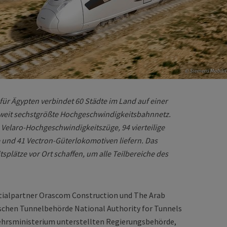
© Siemens Mobilit
r Ägypten verbindet 60 Städte im Land auf einer
tweit sechstgrößte Hochgeschwindigkeitsbahnnetz.
e Velaro-Hochgeschwindigkeitszüge, 94 vierteilige
und 41 Vectron-Güterlokomotiven liefern. Das
splätze vor Ort schaffen, um alle Teilbereiche des
tialpartner Orascom Construction und The Arab
schen Tunnelbehörde National Authority for Tunnels
ehrsministerium unterstellten Regierungsbehörde,