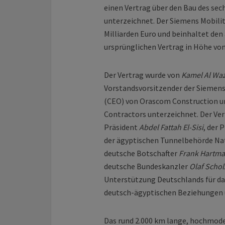
einen Vertrag über den Bau des s
unterzeichnet. Der Siemens Mobilit
Milliarden Euro und beinhaltet de
ursprünglichen Vertrag in Höhe von 
Der Vertrag wurde von
Kamel Al Waz
Vorstandsvorsitzender der Siemens
(CEO) von Orascom Construction 
Contractors unterzeichnet. Der Ve
Präsident
Abdel Fattah El-Sisi
, der 
der ägyptischen Tunnelbehörde Nat
deutsche Botschafter
Frank Hartm
deutsche Bundeskanzler
Olaf Schol
Unterstützung Deutschlands für das
deutsch-ägyptischen Beziehungen 
Das rund 2.000 km lange, hochmod