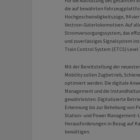
Für die Ausrüstung des gesamten Sc
die auf bewährten Fahrzeug­plattfo
Hochgeschwindig­keits­züge, 94 vie
Vectron-Güterlokomotiven. Auf all
Stromversorgungssystem, das effizie
und zuverlässiges Signalsystem ins
Train Control System (ETCS) Level 2
Mit der Bereitstellung der neuest
Mobility sollen Zugbetrieb, Schie
optimiert werden. Die digitale Anw
Management und die Instandhaltun
gewährleisten. Digitalisierte Betr
Erkennung bis zur Behebung von Pr
Station- und Power Management-Lö
Herausforderungen in Bezug auf Ka
bewältigen.