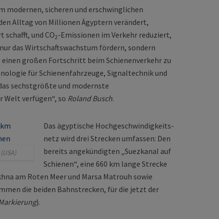
em modernen, sicheren und erschwinglichen
den Alltag von Millionen Ägyptern verändert,
t schafft, und CO
-Emissionen im Verkehr reduziert,
2
ht nur das Wirtschaftswachstum fördern, sondern
, einen großen Fortschritt beim Schienenverkehr zu
nologie für Schienenfahrzeuge, Signaltechnik und
 das sechstgrößte und modernste
 Welt verfügen“, so
Roland Busch
.
Das ägyptische Hochgeschwin­digkeits­
netz wird drei Strecken umfassen: Den
bereits angekündigten „Suezkanal auf
 (USA)
Schienen“, eine 660 km lange Strecke
khna am Roten Meer und Marsa Matrouh sowie
men die beiden Bahnstrecken, für die jetzt der
 Markierung
).