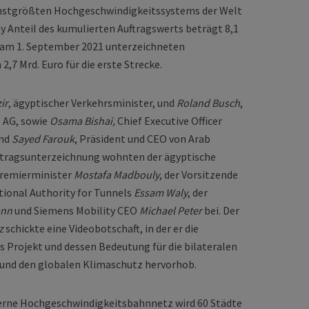
echstgrößten Hochgeschwindigkeitssystems der Welt
y Anteil des kumulierten Auftragswerts beträgt 8,1
n am 1. September 2021 unterzeichneten
2,7 Mrd. Euro für die erste Strecke.
ir
, ägyptischer Verkehrsminister, und
Roland Busch
,
 AG, sowie
Osama Bishai,
Chief Executive Officer
und
Sayed Farouk
, Präsident und CEO von Arab
rtragsunterzeichnung wohnten der ägyptische
Premierminister
Mostafa Madbouly
, der Vorsitzende
ional Authority for Tunnels
Essam Waly
, der
ann
und Siemens Mobility CEO
Michael Peter
bei. Der
z
schickte eine Videobotschaft, in der er die
 Projekt und dessen Bedeutung für die bilateralen
und den globalen Klimaschutz hervorhob.
erne Hochgeschwindigkeitsbahnnetz wird 60 Städte