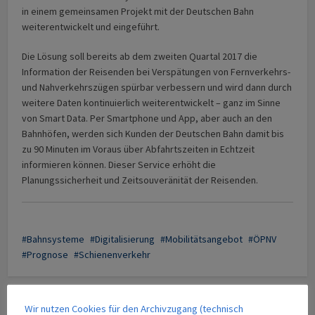
in einem gemeinsamen Projekt mit der Deutschen Bahn
weiterentwickelt und eingeführt.
Die Lösung soll bereits ab dem zweiten Quartal 2017 die
Information der Reisenden bei Verspätungen von Fernverkehrs-
und Nahverkehrszügen spürbar verbessern und wird dann durch
weitere Daten kontinuierlich weiterentwickelt – ganz im Sinne
von Smart Data. Per Smartphone und App, aber auch an den
Bahnhöfen, werden sich Kunden der Deutschen Bahn damit bis
zu 90 Minuten im Voraus über Abfahrtszeiten in Echtzeit
informieren können. Dieser Service erhöht die
Planungssicherheit und Zeitsouveränität der Reisenden.
Bahnsysteme
Digitalisierung
Mobilitätsangebot
ÖPNV
Prognose
Schienenverkehr
Lese-Tipps | Read more ...
Wir nutzen Cookies für den Archivzugang (technisch