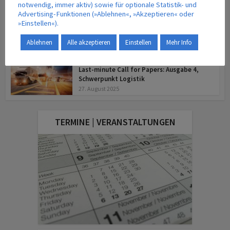
notwendig, immer aktiv) sowie für optionale Statistik- und
Mobilität
Advertising-Funktionen (»Ablehnen«, »Akzeptieren« oder
Call for Papers: Ausgabe 3/2026 der
»Einstellen«).
Zeitschrift Internationales Verkehrswesen
9. April 2026
Ablehnen
Alle akzeptieren
Einstellen
Mehr Info
Logistik
Last-minute Call for Papers: Ausgabe 4,
Schwerpunkt Logistik
27. August 2025
TERMINE | VERANSTALTUNGEN