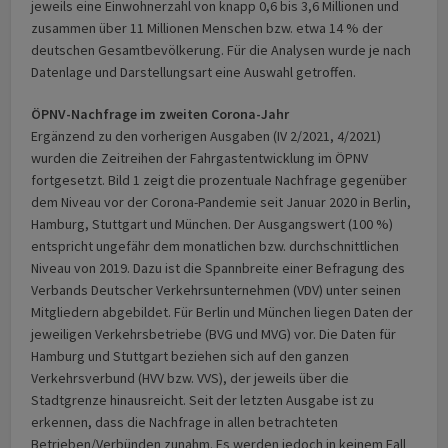
jeweils eine Einwohnerzahl von knapp 0,6 bis 3,6 Millionen und
zusammen über 11 Millionen Menschen bzw. etwa 14 % der
deutschen Gesamtbevölkerung. Für die Analysen wurde je nach
Datenlage und Darstellungsart eine Auswahl getroffen.
ÖPNV-Nachfrage im zweiten Corona-Jahr
Ergänzend zu den vorherigen Ausgaben (IV 2/2021, 4/2021)
wurden die Zeitreihen der Fahrgastentwicklung im ÖPNV
fortgesetzt. Bild 1 zeigt die prozentuale Nachfrage gegenüber
dem Niveau vor der Corona-Pandemie seit Januar 2020 in Berlin,
Hamburg, Stuttgart und München. Der Ausgangswert (100 %)
entspricht ungefähr dem monatlichen bzw. durchschnittlichen
Niveau von 2019. Dazu ist die Spannbreite einer Befragung des
Verbands Deutscher Verkehrsunternehmen (VDV) unter seinen
Mitgliedern abgebildet. Für Berlin und München liegen Daten der
jeweiligen Verkehrsbetriebe (BVG und MVG) vor. Die Daten für
Hamburg und Stuttgart beziehen sich auf den ganzen
Verkehrsverbund (HVV bzw. VVS), der jeweils über die
Stadtgrenze hinausreicht. Seit der letzten Ausgabe ist zu
erkennen, dass die Nachfrage in allen betrachteten
Betrieben/Verbünden zunahm. Es werden jedoch in keinem Fall