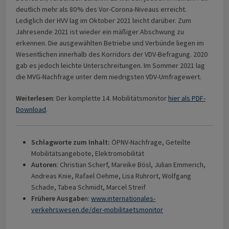
deutlich mehr als 80 % des Vor-Corona-Niveaus erreicht.
Lediglich der HVV lag im Oktober 2021 leicht darüber. Zum
Jahresende 2021 ist wieder ein mäßiger Abschwung zu
erkennen. Die ausgewählten Betriebe und Verbünde liegen im
Wesentlichen innerhalb des Korridors der VDV-Befragung. 2020
gab es jedoch leichte Unterschreitungen. Im Sommer 2021 lag
die MVG-Nachfrage unter dem niedrigsten VDV-Umfragewert.
Weiterlesen
: Der komplette 14. Mobilitätsmonitor
hier als PDF-
Download
.
Schlagworte zum Inhalt:
ÖPNV-Nachfrage, Geteilte
Mobilitätsangebote, Elektromobilität
Autoren
: Christian Scherf, Mareike Bösl, Julian Emmerich,
Andreas Knie, Rafael Oehme, Lisa Ruhrort, Wolfgang
Schade, Tabea Schmidt, Marcel Streif
Frühere Ausgabe
n:
www.internationales-
verkehrswesen.de/der-mobilitaetsmonitor