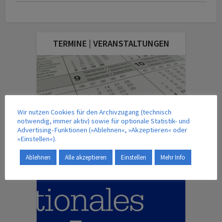
TERMINE | VERANSTALTUNGEN
Wir nutzen Cookies für den Archivzugang (technisch
notwendig, immer aktiv) sowie für optionale Statistik- und
Advertising-Funktionen (»Ablehnen«, »Akzeptieren« oder
»Einstellen«).
Ablehnen
Alle akzeptieren
Einstellen
Mehr Info
DAS AKTUELLE MAGAZIN