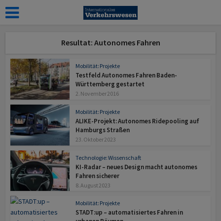
Resultat: Autonomes Fahren
Mobilität: Projekte
Testfeld Autonomes Fahren Baden-
Württemberg gestartet
2. November 2016
Mobilität: Projekte
ALIKE-Projekt: Autonomes Ridepooling auf
Hamburgs Straßen
23. Oktober 2023
Technologie: Wissenschaft
KI-Radar – neues Design macht auto­nomes
Fahren sicherer
8. August 2023
Mobilität: Projekte
STADT:up – automatisiertes Fahren in