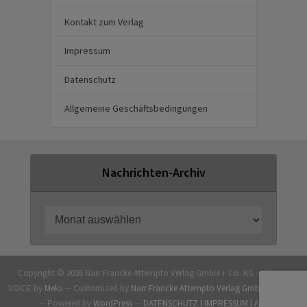
Kontakt zum Verlag
Impressum
Datenschutz
Allgemeine Geschäftsbedingungen
Nachrichten-Archiv
Copyright © 2026 Narr Francke Attempto Verlag GmbH + Co. KG — Theme
VOICE by
Meks
— Customized by
Narr Francke Attempto Verlag GmbH + Co. KG
— Powered by
WordPress
—
DATENSCHUTZ |
IMPRESSUM |
AGB